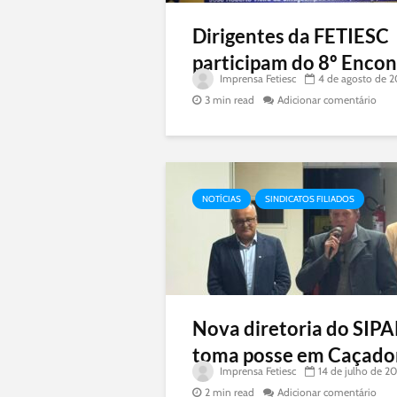
Dirigentes da FETIESC
participam do 8º Encont
Imprensa Fetiesc
4 de agosto de 
3 min read
Adicionar comentário
NOTÍCIAS
SINDICATOS FILIADOS
Nova diretoria do SIP
toma posse em Caçado
Imprensa Fetiesc
14 de julho de 2
2 min read
Adicionar comentário