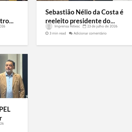
Sebastião Nélio da Costa é
ro...
reeleito presidente do...
2026
Imprensa Fetiesc
23 de julho de 2026
3 min read
Adicionar comentário
APEL
r
026