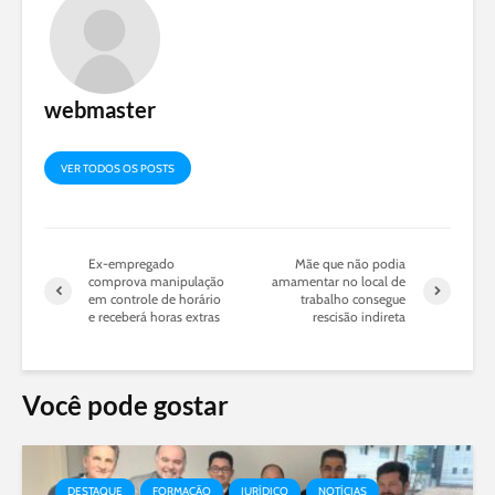
webmaster
VER TODOS OS POSTS
Ex-empregado
Mãe que não podia
comprova manipulação
amamentar no local de
em controle de horário
trabalho consegue
e receberá horas extras
rescisão indireta
Você pode gostar
DESTAQUE
FORMAÇÃO
JURÍDICO
NOTÍCIAS