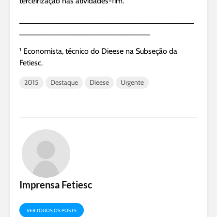
terceirização nas atividades-fim.
________________________________________
______________________________
¹ Economista, técnico do Dieese na Subseção da
Fetiesc.
2015
Destaque
Dieese
Urgente
Imprensa Fetiesc
VER TODOS OS POSTS