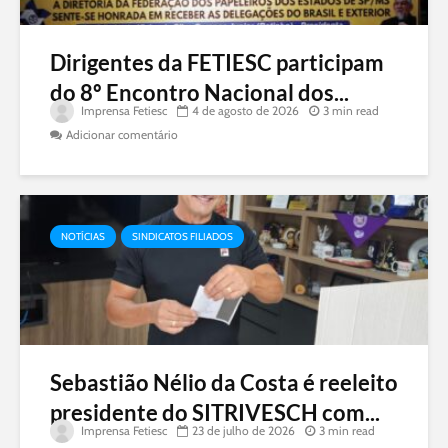
Dirigentes da FETIESC participam
do 8º Encontro Nacional dos...
Imprensa Fetiesc
4 de agosto de 2026
3 min read
Adicionar comentário
NOTÍCIAS
SINDICATOS FILIADOS
Sebastião Nélio da Costa é reeleito
presidente do SITRIVESCH com...
Imprensa Fetiesc
23 de julho de 2026
3 min read