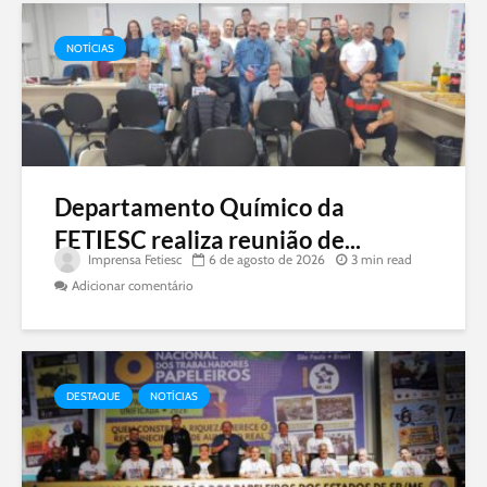
NOTÍCIAS
Departamento Químico da
FETIESC realiza reunião de...
Imprensa Fetiesc
6 de agosto de 2026
3 min read
Adicionar comentário
DESTAQUE
NOTÍCIAS