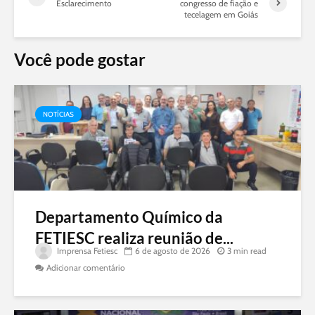
Esclarecimento
congresso de fiação e
tecelagem em Goiás
Você pode gostar
NOTÍCIAS
Departamento Químico da
FETIESC realiza reunião de...
Imprensa Fetiesc
6 de agosto de 2026
3 min read
Adicionar comentário