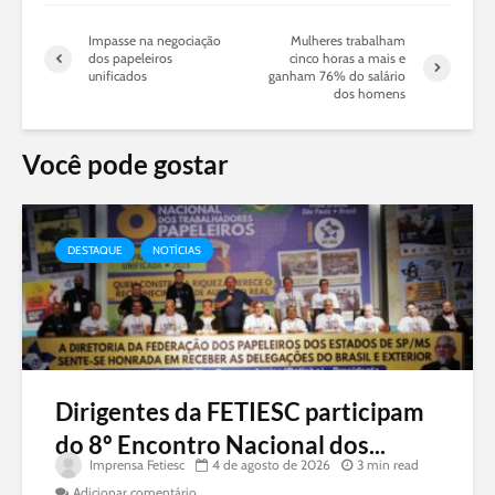
Impasse na negociação
Mulheres trabalham
dos papeleiros
cinco horas a mais e
unificados
ganham 76% do salário
dos homens
Você pode gostar
DESTAQUE
NOTÍCIAS
Dirigentes da FETIESC participam
do 8º Encontro Nacional dos...
Imprensa Fetiesc
4 de agosto de 2026
3 min read
Adicionar comentário