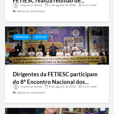
FETIESC realiza reunião de...
Imprensa Fetiesc
6 de agosto de 2026
3 min read
Adicionar comentário
DESTAQUE
NOTÍCIAS
Dirigentes da FETIESC participam
do 8º Encontro Nacional dos...
Imprensa Fetiesc
4 de agosto de 2026
3 min read
Adicionar comentário