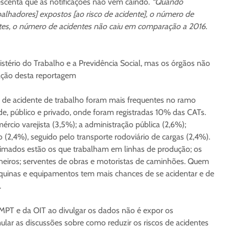
escenta que as notificações não vem caindo.
“Quando
alhadores] expostos [ao risco de acidente], o número de
ntes, o número de acidentes não caiu em comparação a 2016.
istério do Trabalho e a Previdência Social, mas os órgãos não
ação desta reportagem
es de acidente de trabalho foram mais frequentes no ramo
de, público e privado, onde foram registradas 10% das CATs.
cio varejista (3,5%); a administração pública (2,6%);
o (2,4%), seguido pelo transporte rodoviário de cargas (2,4%).
itimados estão os que trabalham em linhas de produção; os
neiros; serventes de obras e motoristas de caminhões. Quem
uinas e equipamentos tem mais chances de se acidentar e de
.
 MPT e da OIT ao divulgar os dados não é expor os
lar as discussões sobre como reduzir os riscos de acidentes