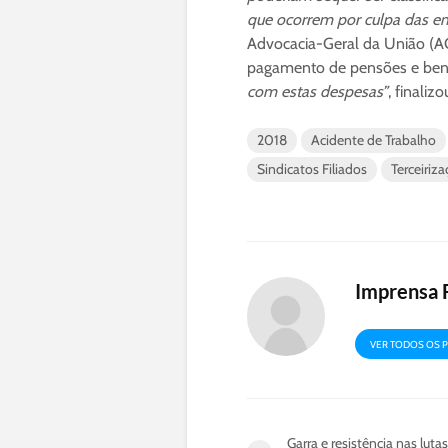
que ocorrem por culpa das e
Advocacia-Geral da União (AG
pagamento de pensões e benef
com estas despesas”
, finaliz
2018
Acidente de Trabalho
Sindicatos Filiados
Terceiriz
Imprensa 
VER TODOS OS 
Garra e resistência nas luta