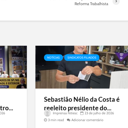
Reforma Trabalhista
NOTÍCIAS
SINDICATOS FILIADOS
Sebastião Nélio da Costa é
ro...
reeleito presidente do...
2026
Imprensa Fetiesc
23 de julho de 2026
3 min read
Adicionar comentário