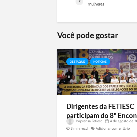
mulheres
Você pode gostar
DESTAQUE
NOTÍCIAS
Dirigentes da FETIESC
participam do 8º Encont
Imprensa Fetiesc
4 de agosto de 
3 min read
Adicionar comentário