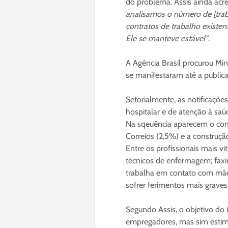
do problema. Assis ainda acr
analisamos o número de [trab
contratos de trabalho existe
Ele se manteve estável”
.
A Agência Brasil procurou Min
se manifestaram até a public
Setorialmente, as notificaçõ
hospitalar e de atenção à saú
Na sqeuência aparecem o comér
Correios (2,5%) e a construçã
Entre os profissionais mais v
técnicos de enfermagem; faxi
trabalha em contato com máq
sofrer ferimentos mais graves
Segundo Assis, o objetivo do
empregadores, mas sim estimu