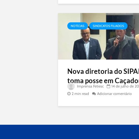
NOTÍCIAS
SINDICATOS FILIADOS
Nova diretoria do SIP
toma posse em Caçado
Imprensa Fetiesc
14 de julho de 2
2 min read
Adicionar comentário