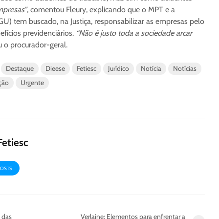
mpresas”
, comentou Fleury, explicando que o MPT e a
U) tem buscado, na Justiça, responsabilizar as empresas pelo
ícios previdenciários.
“Não é justo toda a sociedade arcar
ou o procurador-geral.
Destaque
Dieese
Fetiesc
Jurídico
Notícia
Notícias
ação
Urgente
Fetiesc
POSTS
s das
Verlaine: Elementos para enfrentar a