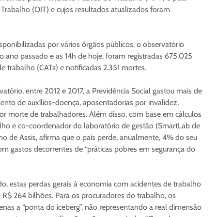
Trabalho (OIT) e cujos resultados atualizados foram
onibilizadas por vários órgãos públicos, o observatório
o ano passado e as 14h de hoje, foram registradas 675.025
 trabalho (CATs) e notificadas 2.351 mortes.
tório, entre 2012 e 2017, a Previdência Social gastou mais de
nto de auxílios-doença, aposentadorias por invalidez,
por morte de trabalhadores. Além disso, com base em cálculos
alho e co-coordenador do laboratório de gestão (SmartLab de
no de Assis, afirma que o país perde, anualmente, 4% do seu
com gastos decorrentes de “práticas pobres em segurança do
o, estas perdas gerais à economia com acidentes de trabalho
 R$ 264 bilhões. Para os procuradores do trabalho, os
nas a “ponta do iceberg”, não representando a real dimensão