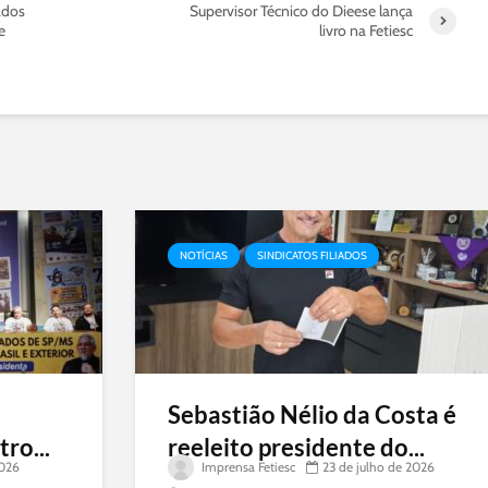
ados
Supervisor Técnico do Dieese lança
e
livro na Fetiesc
NOTÍCIAS
SINDICATOS FILIADOS
Sebastião Nélio da Costa é
ro...
reeleito presidente do...
2026
Imprensa Fetiesc
23 de julho de 2026