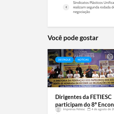
Sindicatos Plásticos Unific
realizam segunda rodada d
negociação
Você pode gostar
DESTAQUE
NOTÍCIAS
Dirigentes da FETIESC
participam do 8º Encont
Imprensa Fetiesc
4 de agosto de 