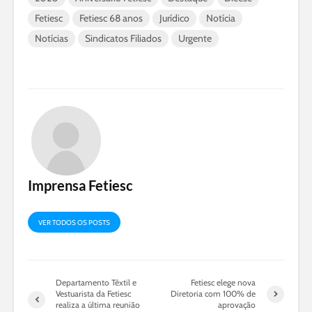
Fetiesc
Fetiesc 68 anos
Jurídico
Notícia
Notícias
Sindicatos Filiados
Urgente
Imprensa Fetiesc
VER TODOS OS POSTS
Departamento Têxtil e
Fetiesc elege nova
Vestuarista da Fetiesc
Diretoria com 100% de
realiza a última reunião
aprovação