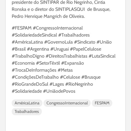
presidente do SINTIPAR de Rio Negrinho, Cintia
Ronska e o diretor do SINTIPLASQUI de Brusque,
Pedro Henrique Mangrich de Oliveira.
#FESPAM #CongressoInternacional
#SolidariedadeSindical #Trabalhadores
#AméricaLatina #GovernoLula #Sindicato #União
#Brasil #Argentina #Uruguai #PapelCelulose
#TrabalhoDigno #DireitosTrabalhistas #LutaSindical
#Economia #SetorTêxtil #Expansão
#TrocaDeInformações #Metas
#CondiçõesDeTrabalho #Celulose #Brusque
#RioGrandeDoSul #Lages #RioNegrinho
#Solidariedade #UniãodePovos
AméricaLatina
CongressoInternacional
FESPAM
Trabalhadores