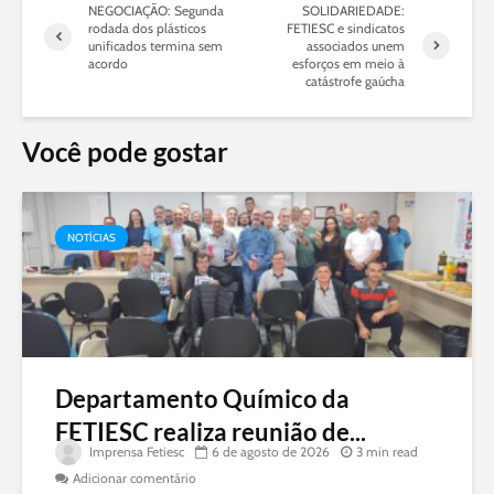
NEGOCIAÇÃO: Segunda
SOLIDARIEDADE:
rodada dos plásticos
FETIESC e sindicatos
unificados termina sem
associados unem
acordo
esforços em meio à
catástrofe gaúcha
Você pode gostar
NOTÍCIAS
Departamento Químico da
FETIESC realiza reunião de...
Imprensa Fetiesc
6 de agosto de 2026
3 min read
Adicionar comentário