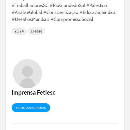
#TrabalhadoresSC #RioGrandedoSul #Palestina
#AnáliseGlobal #Conscientização #EducaçãoSindical
#DesafiosMundiais #CompromissoSocial
2024
Dieese
Imprensa Fetiesc
VER TODOS OS POSTS