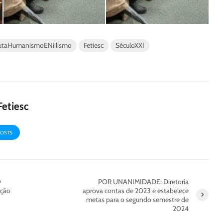
utaHumanismoENiilismo
Fetiesc
SéculoXXI
Fetiesc
POSTS
O
POR UNANIMIDADE: Diretoria
ação
aprova contas de 2023 e estabelece
metas para o segundo semestre de
2024