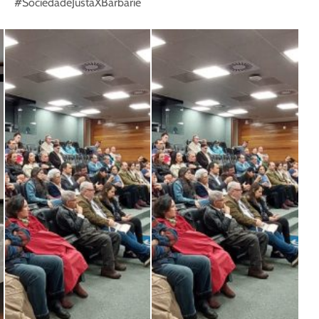
#SociedadeJustaXBarbárie