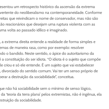
esentou um retrospecto histórico da ascensão da extrema
vertente do neoliberalismo na contemporaneidade. Conforme
direitas que reivindicam o nome de conservador, mas não são
são reacionários que desejam uma ruptura violenta com as
 uma volta ao passado idílico e imaginado.
, a extrema direita entende a realidade de forma simples e
lemas de maneira rasa, como por exemplo: resolver
do o bandido. Neste sentido, o ápice do autoritarismo da
 a constituição do ser idiota. “O idiota é o sujeito que compõe
e criou e só ele entende. É um sujeito que vai estabelecer
s, divorciado do sentido comum. Vai ter um senso próprio de
perar a destruição da sociabilidade”, conceitua.
 que não há sociabilidade sem o mínimo de senso lógico,
da ‘teoria da terra plana’ pelos extremistas, não é ingênua, ela
struição da sociabilidade.