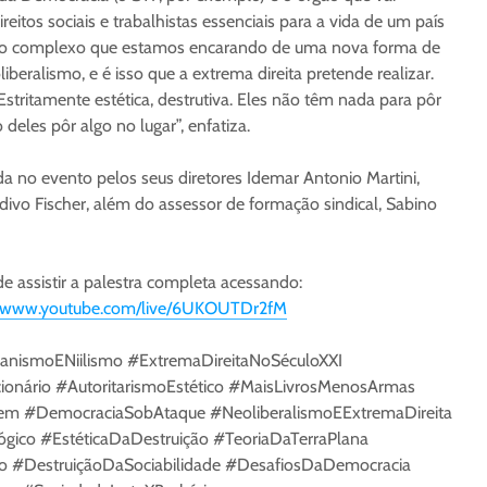
reitos sociais e trabalhistas essenciais para a vida de um país
no complexo que estamos encarando de uma nova forma de
iberalismo, e é isso que a extrema direita pretende realizar.
stritamente estética, destrutiva. Eles não têm nada para pôr
 deles pôr algo no lugar”, enfatiza.
a no evento pelos seus diretores Idemar Antonio Martini,
ivo Fischer, além do assessor de formação sindical, Sabino
e assistir a palestra completa acessando:
//www.youtube.com/live/6UKOUTDr2fM
nismoENiilismo #ExtremaDireitaNoSéculoXXI
onário #AutoritarismoEstético #MaisLivrosMenosArmas
m #DemocraciaSobAtaque #NeoliberalismoEExtremaDireita
ógico #EstéticaDaDestruição #TeoriaDaTerraPlana
no #DestruiçãoDaSociabilidade #DesafiosDaDemocracia