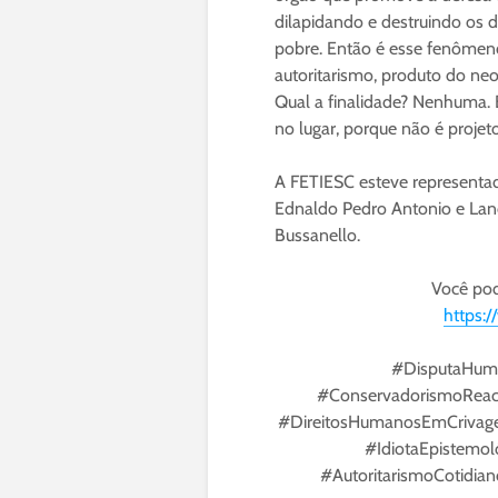
dilapidando e destruindo os di
pobre. Então é esse fenôme
autoritarismo, produto do neol
Qual a finalidade? Nenhuma. E
no lugar, porque não é projeto
A FETIESC esteve representad
Ednaldo Pedro Antonio e Land
Bussanello.
Você pod
https:
#DisputaHuma
#ConservadorismoReaci
#DireitosHumanosEmCrivage
#IdiotaEpistemol
#AutoritarismoCotidia