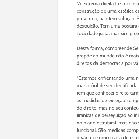
“A extrema direita faz a const
construção de uma estética da
programa, não tem solução. E
destruição. Tem uma postura 
sociedade justa, mas sim pret
Desta forma, compreende Serr
propõe ao mundo não é mais 
direitos da democracia por v
“Estamos enfrentando uma nova
mais difícil de ser identifica
tem que conhecer direito tamb
as medidas de exceção semp
do direito, mas no seu conteú
tirânicas de perseguição ao i
no plano estrutural, mas não
funcional. São medidas compl
órgão que promove a defesa d