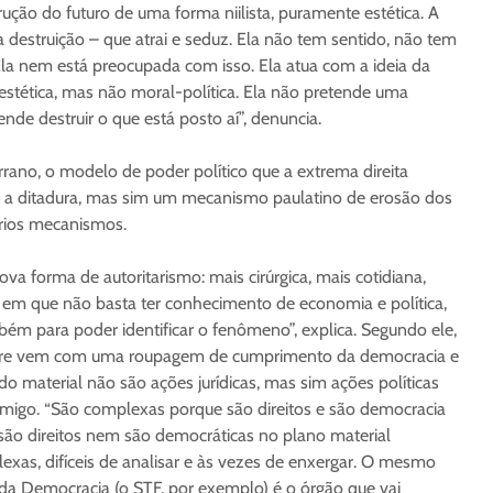
rução do futuro de uma forma niilista, puramente estética. A
 destruição – que atrai e seduz. Ela não tem sentido, não tem
la nem está preocupada com isso. Ela atua com a ideia da
estética, mas não moral-política. Ela não pretende uma
ende destruir o que está posto aí”, denuncia.
ano, o modelo de poder político que a extrema direita
a ditadura, mas sim um mecanismo paulatino de erosão dos
ários mecanismos.
 forma de autoritarismo: mais cirúrgica, mais cotidiana,
da, em que não basta ter conhecimento de economia e política,
ém para poder identificar o fenômeno”, explica. Segundo ele,
re vem com uma roupagem de cumprimento da democracia e
do material não são ações jurídicas, mas sim ações políticas
nimigo. “São complexas porque são direitos e são democracia
 são direitos nem são democráticas no plano material
exas, difíceis de analisar e às vezes de enxergar. O mesmo
a Democracia (o STF, por exemplo) é o órgão que vai