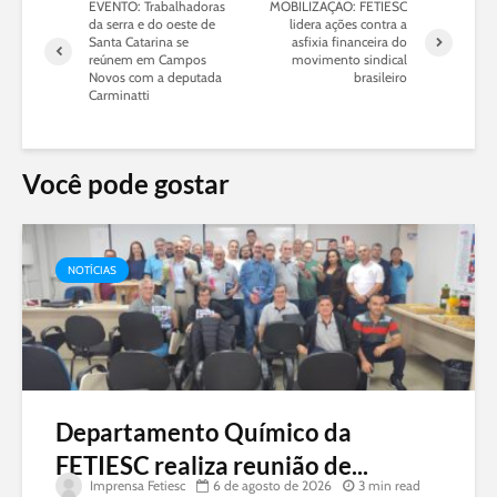
EVENTO: Trabalhadoras
MOBILIZAÇÃO: FETIESC
da serra e do oeste de
lidera ações contra a
Santa Catarina se
asfixia financeira do
reúnem em Campos
movimento sindical
Novos com a deputada
brasileiro
Carminatti
Você pode gostar
NOTÍCIAS
Departamento Químico da
FETIESC realiza reunião de...
Imprensa Fetiesc
6 de agosto de 2026
3 min read