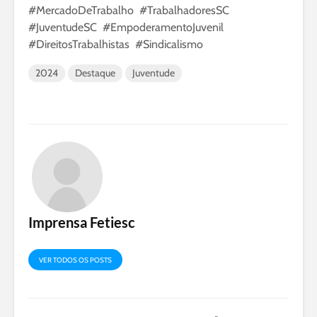
#MercadoDeTrabalho #TrabalhadoresSC
#JuventudeSC #EmpoderamentoJuvenil
#DireitosTrabalhistas #Sindicalismo
2024
Destaque
Juventude
Imprensa Fetiesc
VER TODOS OS POSTS