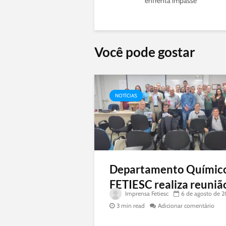
enfrenta impasse
Você pode gostar
NOTÍCIAS
Departamento Químic
FETIESC realiza reunião
Imprensa Fetiesc
6 de agosto de 
3 min read
Adicionar comentário