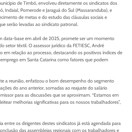
unicípio de Timbó, envolveu diretamente os sindicatos dos
ó, Indaial, Pomerode e Jaraguá do Sul (Massaranduba), e
imento de metas e do estudo das cláusulas sociais e
ue serão levadas ao sindicato patronal.
tem data-base em abril de 2025, promete ser um momento
do setor têxtil. O assessor jurídico da FETIESC, André
o em relação ao processo, destacando os positivos índices de
do emprego em Santa Catarina como fatores que podem
ante a reunião, enfatizou o bom desempenho do segmento
iações do ano anterior, somadas ao reajuste do salário
omissor para as discussões que se aproximam. “Estamos em
eitear melhorias significativas para os nossos trabalhadores”,
 entre os dirigentes destes sindicatos já está agendada para
 conclusão das assembleias regionais com os trabalhadores e