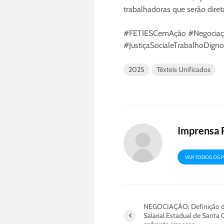
trabalhadoras que serão dire
#FETIESCemAção #Negociaçã
#JustiçaSocialeTrabalhoDigno
2025
Têxteis Unificados
Imprensa 
VER TODOS OS 
NEGOCIAÇÃO: Definição d
Salarial Estadual de Santa 