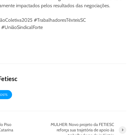
tamente impactados pelos resultados das negociações.
oColetiva2025 #TrabalhadoresTêxteisSC
 #UniãoSindicalForte
Fetiesc
POSTS
o Piso
MULHER: Novo projeto da FETIESC
Catarina
reforça sua trajetória de apoio às