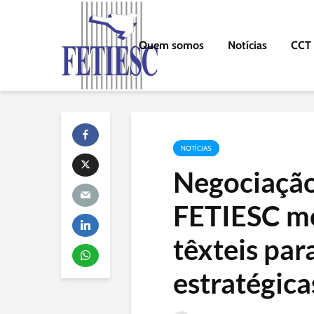
Quem somos
Notícias
CCT
NOTÍCIAS
Negociação
FETIESC mo
têxteis par
estratégica