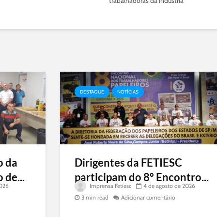
trabalhadoras da indústria
DESTAQUE
NOTÍCIAS
o da
Dirigentes da FETIESC
 de...
participam do 8º Encontro...
2026
Imprensa Fetiesc
4 de agosto de 2026
3 min read
Adicionar comentário