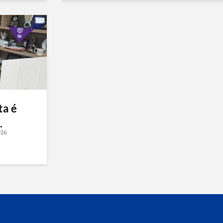
ta é
.
026