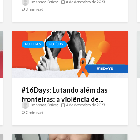
Imprensa Fetiesc
8 de dezembro de 2023
3 min read
MULHERES
NOTÍCIAS
#16Days: Lutando além das
fronteiras: a violência de...
Imprensa Fetiesc
4 de dezembro de 2023
3 min read