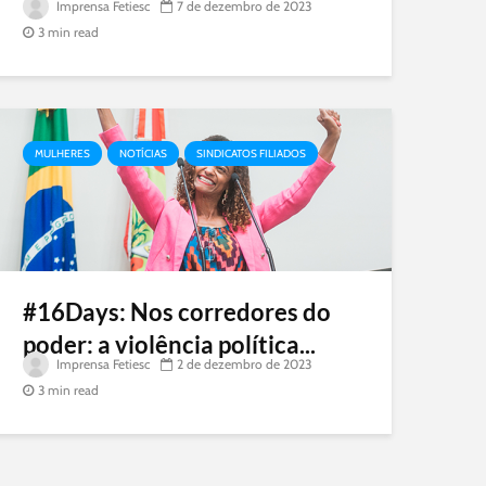
Imprensa Fetiesc
7 de dezembro de 2023
3 min read
MULHERES
NOTÍCIAS
SINDICATOS FILIADOS
#16Days: Nos corredores do
poder: a violência política...
Imprensa Fetiesc
2 de dezembro de 2023
3 min read