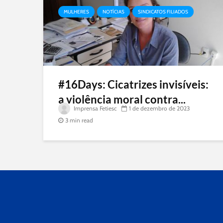
MULHERES
NOTÍCIAS
SINDICATOS FILIADOS
#16Days: Cicatrizes invisíveis:
a violência moral contra...
Imprensa Fetiesc
1 de dezembro de 2023
3 min read