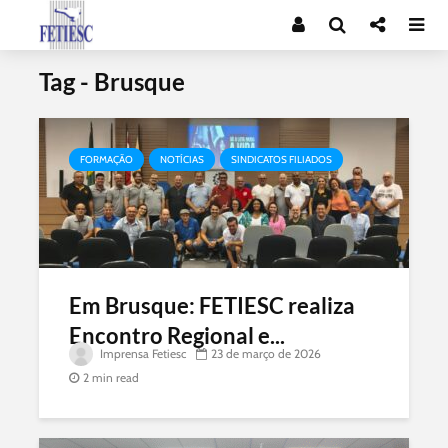
Tag - Brusque
FORMAÇÃO
NOTÍCIAS
SINDICATOS FILIADOS
Em Brusque: FETIESC realiza
Encontro Regional e...
Imprensa Fetiesc
23 de março de 2026
2 min read