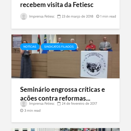
recebem visita da Fetiesc
Imprensa Fetiesc
23 de março de 2018
1 min read
NOTÍCIAS
SINDICATOS FILIADOS
Seminário engrossa críticas e
ações contra reformas...
Imprensa Fetiesc
24 de fevereiro de 2017
3 min read