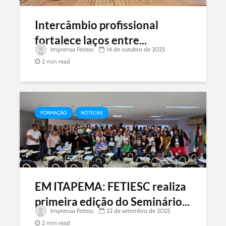
Intercâmbio profissional
fortalece laços entre...
Imprensa Fetiesc
14 de outubro de 2025
2 min read
FORMAÇÃO
NOTÍCIAS
EM ITAPEMA: FETIESC realiza
primeira edição do Seminário...
Imprensa Fetiesc
22 de setembro de 2025
2 min read