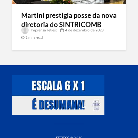
Martini prestigia posse da nova
diretoria do SINTRICOMB
Imprensa Fetiesc
4 de dezembro de 2023
2 min read
FETIESC © 2026