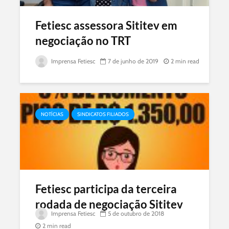
Fetiesc assessora Sititev em
negociação no TRT
Imprensa Fetiesc
7 de junho de 2019
2 min read
NOTÍCIAS
SINDICATOS FILIADOS
Fetiesc participa da terceira
rodada de negociação Sititev
Imprensa Fetiesc
5 de outubro de 2018
2 min read