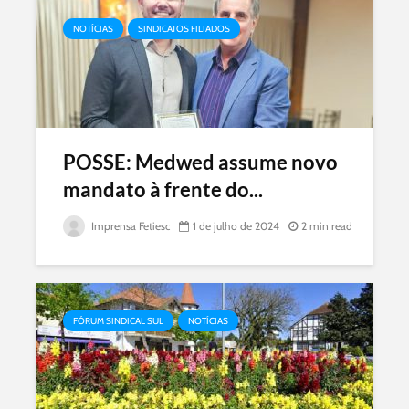
NOTÍCIAS
SINDICATOS FILIADOS
POSSE: Medwed assume novo
mandato à frente do...
Imprensa Fetiesc
1 de julho de 2024
2 min read
FÓRUM SINDICAL SUL
NOTÍCIAS