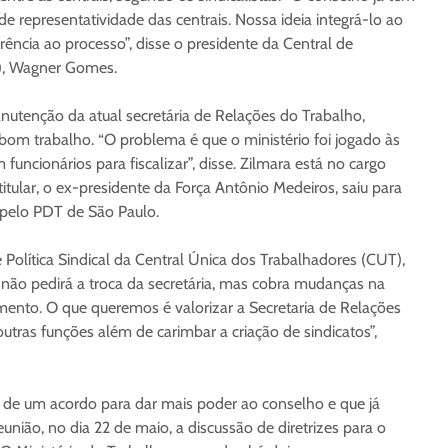
 de representatividade das centrais. Nossa ideia integrá-lo ao
rência ao processo”, disse o presidente da Central de
B), Wagner Gomes.
tenção da atual secretária de Relações do Trabalho,
bom trabalho. “O problema é que o ministério foi jogado às
 funcionários para fiscalizar”, disse. Zilmara está no cargo
tular, o ex-presidente da Força Antônio Medeiros, saiu para
 pelo PDT de São Paulo.
 Política Sindical da Central Única dos Trabalhadores (CUT),
l não pedirá a troca da secretária, mas cobra mudanças na
ento. O que queremos é valorizar a Secretaria de Relações
r outras funções além de carimbar a criação de sindicatos”,
de um acordo para dar mais poder ao conselho e que já
união, no dia 22 de maio, a discussão de diretrizes para o