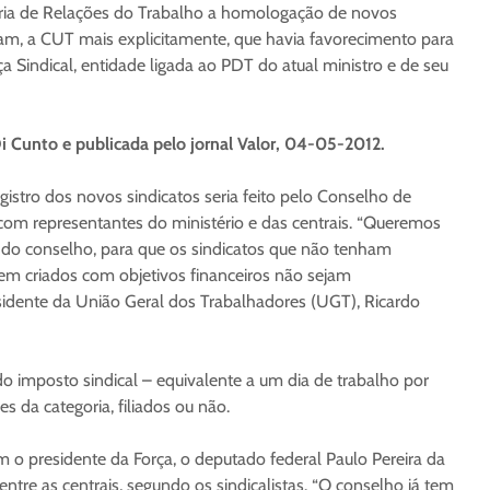
taria de Relações do Trabalho a homologação de novos
mam, a CUT mais explicitamente, que havia favorecimento para
ça Sindical, entidade ligada ao PDT do atual ministro e de seu
i Cunto e publicada pelo jornal Valor, 04-05-2012.
egistro dos novos sindicatos seria feito pelo Conselho de
com representantes do ministério e das centrais. “Queremos
és do conselho, para que os sindicatos que não tenham
rem criados com objetivos financeiros não sejam
idente da União Geral dos Trabalhadores (UGT), Ricardo
 imposto sindical – equivalente a um dia de trabalho por
s da categoria, filiados ou não.
m o presidente da Força, o deputado federal Paulo Pereira da
ntre as centrais, segundo os sindicalistas. “O conselho já tem