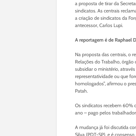
a proposta de tirar da Secre
sindicatos. As centrais recla
a criação de sindicatos da For
antecessor, Carlos Lupi.
A reportagem é de Raphael D
Na proposta das centrais, o r
Relações do Trabalho, órgão 
subsidiar o ministério, atrav
representatividade ou que fo
homologados”, afirmou o pres
Patah.
Os sindicatos recebem 60% do
ano – pago pelos trabalhadore
A mudança já foi discutida co
Silva (PDT-SP), e é consenso e