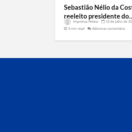
Sebastião Nélio da Cos
reeleito presidente do..
Imprensa Fetiesc
23 de julho de 2
3 min read
Adicionar comentário