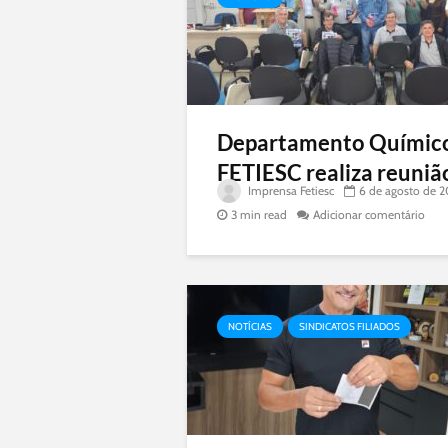
Departamento Químic
FETIESC realiza reunião
Imprensa Fetiesc
6 de agosto de 
3 min read
Adicionar comentário
NOTÍCIAS
SINDICATOS FILIADOS