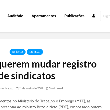
Auditório
Apartamentos
Publicações
JURÍDICO
NOTÍCIAS
querem mudar registro
de sindicatos
municacao
11 de maio de 2012
3 min read
mentos no Ministério do Trabalho e Emprego (MTE), as
 apresentar ao ministro Brizola Neto (PDT), empossado ontem,