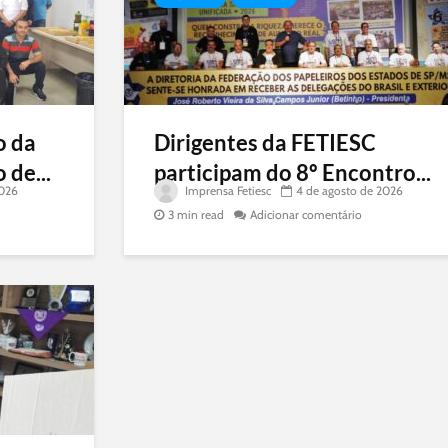
o da
Dirigentes da FETIESC
 de...
participam do 8º Encontro...
2026
Imprensa Fetiesc
4 de agosto de 2026
3 min read
Adicionar comentário