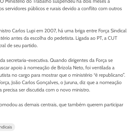
 “O Ministério do Trabalho suspendeu há dois meses a
 servidores públicos e rurais devido a conflito com outros
tro Carlos Lupi em 2007, há uma briga entre Força Sindical
tério antes da escolha do pedetista. Ligada ao PT, a CUT
ral de seu partido.
 da secretaria-executiva. Quando dirigentes da Força se
car apoio à nomeação de Brizola Neto, foi ventilada a
tista no cargo para mostrar que o ministério “é republicano”.
Força, João Carlos Gonçalves, o Juruna, diz que a nomeação
a precisa ser discutida com o novo ministro.
comodou as demais centrais, que também querem participar
ndicais