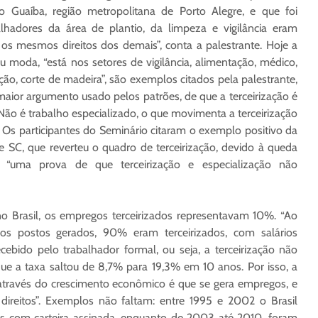
o Guaíba, região metropolitana de Porto Alegre, e que foi
lhadores da área de plantio, da limpeza e vigilância eram
m os mesmos direitos dos demais”, conta a palestrante. Hoje a
rou moda, “está nos setores de vigilância, alimentação, médico,
ão, corte de madeira”, são exemplos citados pela palestrante,
 maior argumento usado pelos patrões, de que a terceirização é
 “Não é trabalho especializado, o que movimenta a terceirização
ca. Os participantes do Seminário citaram o exemplo positivo da
de SC, que reverteu o quadro de terceirização, devido à queda
, “uma prova de que terceirização e especialização não
no Brasil, os empregos terceirizados representavam 10%. “Ao
dos postos gerados, 90% eram terceirizados, com salários
ebido pelo trabalhador formal, ou seja, a terceirização não
ue a taxa saltou de 8,7% para 19,3% em 10 anos. Por isso, a
através do crescimento econômico é que se gera empregos, e
 direitos”. Exemplos não faltam: entre 1995 e 2002 o Brasil
s com carteira assinada, enquanto de 2003 até 2010, foram