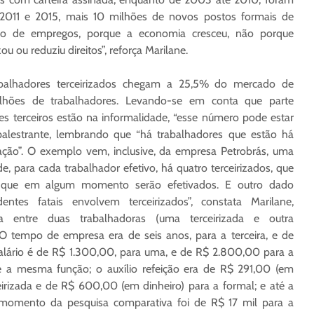
 2011 e 2015, mais 10 milhões de novos postos formais de
ação de empregos, porque a economia cresceu, não porque
zou ou reduziu direitos”, reforça Marilane.
rabalhadores terceirizados chegam a 25,5% do mercado de
lhões de trabalhadores. Levando-se em conta que parte
es terceiros estão na informalidade, “esse número pode estar
palestrante, lembrando que “há trabalhadores que estão há
zação”. O exemplo vem, inclusive, da empresa Petrobrás, uma
 para cada trabalhador efetivo, há quatro terceirizados, que
e que em algum momento serão efetivados. E outro dado
ntes fatais envolvem terceirizados”, constata Marilane,
a entre duas trabalhadoras (uma terceirizada e outra
“O tempo de empresa era de seis anos, para a terceira, e de
salário é de R$ 1.300,00, para uma, e de R$ 2.800,00 para a
e a mesma função; o auxílio refeição era de R$ 291,00 (em
irizada e de R$ 600,00 (em dinheiro) para a formal; e até a
o momento da pesquisa comparativa foi de R$ 17 mil para a