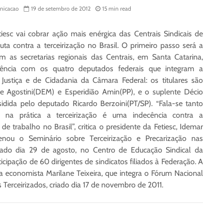
icacao
19 de setembro de 2012
15 min read
esc vai cobrar ação mais enérgica das Centrais Sindicais de
uta contra a terceirização no Brasil. O primeiro passo será a
 as secretarias regionais das Centrais, em Santa Catarina,
ência com os quatro deputados federais que integram a
Justiça e de Cidadania da Câmara Federal: os titulares são
e Agostini(DEM) e Esperidião Amin(PP), e o suplente Décio
idida pelo deputado Ricardo Berzoini(PT/SP). “Fala-se tanto
 na prática a terceirização é uma indecência contra a
e trabalho no Brasil”, critica o presidente da Fetiesc, Idemar
enou o Seminário sobre Terceirização e Precarização nas
izado dia 29 de agosto, no Centro de Educação Sindical da
icipação de 60 dirigentes de sindicatos filiados à Federação. A
 a economista Marilane Teixeira, que integra o Fórum Nacional
Terceirizados, criado dia 17 de novembro de 2011.