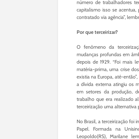
número de trabalhadores ter
capitalismo isso se acentua,
contratado via agência”, lembr
Por que terceirizar?
O fenômeno da terceiriza
mudanças profundas em âmbit
depois de 1929. “Foi mais l
matéria-prima, uma crise do
existia na Europa, até-então”
a dívida externa atingiu os
em setores da produção, de
trabalho que era realizado a
terceirização uma alternativa
No Brasil, a terceirização fo
Papel. Formada na Unisi
Leopoldo(RS), Marilane lem