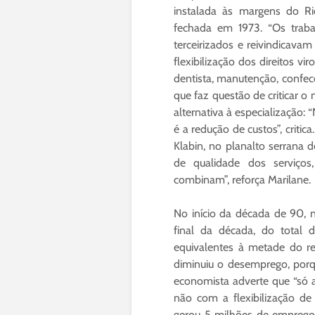
instalada às margens do Ri
fechada em 1973. “Os traba
terceirizados e reivindicava
flexibilização dos direitos vi
dentista, manutenção, confecç
que faz questão de criticar o
alternativa à especialização:
é a redução de custos”, criti
Klabin, no planalto serrana 
de qualidade dos serviços
combinam”, reforça Marilane.
No início da década de 90, 
final da década, do total 
equivalentes à metade do rec
diminuiu o desemprego, porq
economista adverte que “só 
não com a flexibilização de
gerou 5 milhões de emprego