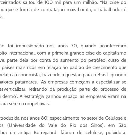
ceirizados saltou de 100 mil para um milhão. “Na crise do
 porque é forma de contratação mais barata, o trabalhador é
a.
ção foi impulsionado nos anos 70, quando aconteceram
o internacional, com a primeira grande crise do capitalismo
eve, parte dela por conta do aumento do petróleo, custo de
s países mais ricos em relação ao padrão de crescimento que
, relata a economista, trazendo a questão para o Brasil, quando
 maiores patamares. “As empresas começam a especializar-se
sverticalizar, retirando da produção parte do processo de
li dentro”. A estratégia ganhou espaço, as empresas viram na
 para serem competitivas.
i introduzida nos anos 80, especialmente no setor de Celulose e
nos (Universidade do Vale do Rio dos Sinos), em São
bra da antiga Borregaard, fábrica de celulose, poluidora,