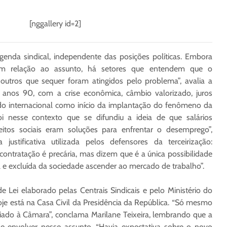
[nggallery id=2]
genda sindical, independente das posições políticas. Embora
 em relação ao assunto, há setores que entendem que o
 outros que sequer foram atingidos pelo problema”, avalia a
 anos 90, com a crise econômica, câmbio valorizado, juros
do internacional como início da implantação do fenômeno da
oi nesse contexto que se difundiu a ideia de que salários
itos sociais eram soluções para enfrentar o desemprego”,
 justificativa utilizada pelos defensores da terceirização:
ntratação é precária, mas dizem que é a única possibilidade
 e excluída da sociedade ascender ao mercado de trabalho”.
 Lei elaborado pelas Centrais Sindicais e pelo Ministério do
je está na Casa Civil da Presidência da República. “Só mesmo
iado à Câmara”, conclama Marilane Teixeira, lembrando que a
e envolver nesse assunto. “Havia expectativa sobre o novo