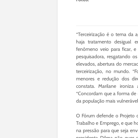
“Terceirização é o tema da a
haja tratamento desigual
fenômeno veio para ficar, e
pesquisadora, resgatando os
elevados, abertura do merca
terceirização, no mundo. “F
menores e redução dos dire
constata. Marilane ironiza a
“Concordam que a forma de co
da população mais vulnerável
O Fórum defende o Projeto de
Trabalho e Emprego, e que ho
na pressão para que seja env
presidenta Dilma não quer s