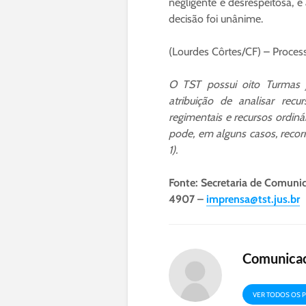
negligente e desrespeitosa, 
decisão foi unânime.
(Lourdes Côrtes/CF) – Proces
O TST possui oito Turmas 
atribuição de analisar recu
regimentais e recursos ordiná
pode, em alguns casos, recorr
1).
Fonte: Secretaria de Comunic
4907 –
imprensa@tst.jus.br
Comunica
VER TODOS OS 