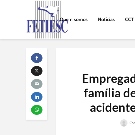
Quem somos
Notícias
CCT
Empregad
família d
acidente
Com