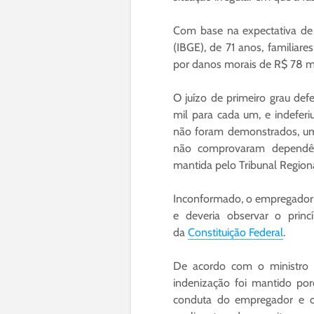
Com base na expectativa de v
(IBGE), de 71 anos, familiar
por danos morais de R$ 78 mi
O juízo de primeiro grau de
mil para cada um, e indefer
não foram demonstrados, uma
não comprovaram dependên
mantida pelo Tribunal Region
Inconformado, o empregador a
e deveria observar o princí
da
Constituição Federal
.
De acordo com o ministro A
indenização foi mantido po
conduta do empregador e o 