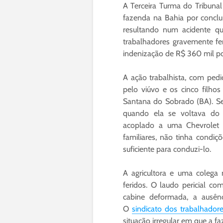
A Terceira Turma do Tribunal
fazenda na Bahia por conclu
resultando num acidente q
trabalhadores gravemente f
indenização de R$ 360 mil po
A ação trabalhista, com pedi
pelo viúvo e os cinco filho
Santana do Sobrado (BA). Se
quando ela se voltava do 
acoplado a uma Chevrolet D
familiares, não tinha condiçõ
suficiente para conduzi-lo.
A agricultora e uma colega
feridos. O laudo pericial c
cabine deformada, a ausênc
O
sindicato dos trabalhador
situação irregular em que a 