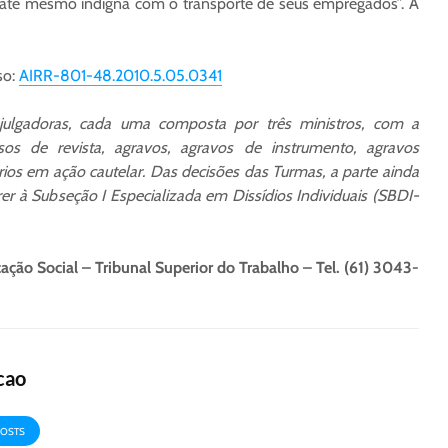
e até mesmo indigna com o transporte de seus empregados”. A
so:
AIRR-801-48.2010.5.05.0341
julgadoras, cada uma composta por três ministros, com a
rsos de revista, agravos, agravos de instrumento, agravos
rios em ação cautelar. Das decisões das Turmas, a parte ainda
er à Subseção I Especializada em Dissídios Individuais (SBDI-
ação Social – Tribunal Superior do Trabalho – Tel. (61) 3043-
cao
POSTS