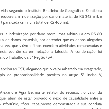
ida segundo o Instituto Brasileiro de Geografia e Estatística
es requereram indenização por dano material de R$ 243 mil, e
l para cada um, num total de R$ 468 mil.
feriu a indenização por dano moral, mas arbitrou-a em R$ 60
iu a de danos materiais, por entender que os danos alegados
 vez que viúvo e filhos exerciam atividades remuneradas e
cia econômica em relação à falecida. A condenação foi
al do Trabalho da 5ª Região (BA).
pelou ao TST, alegando que o valor arbitrado era exagerado,
pio da proporcionalidade, previsto no artigo 5º, inciso V,
lexandre Agra Belmonte, relator do recurso, , o valor da
rque, além de estar provado o nexo de causalidade entre a
infortúnio, “ficou cabalmente demonstrada a sua conduta