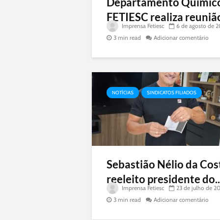
Departamento Químic
FETIESC realiza reunião
Imprensa Fetiesc
6 de agosto de 
3 min read
Adicionar comentário
NOTÍCIAS
SINDICATOS FILIADOS
Sebastião Nélio da Cos
reeleito presidente do..
Imprensa Fetiesc
23 de julho de 2
3 min read
Adicionar comentário