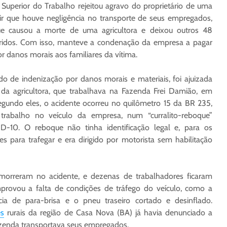
 Superior do Trabalho rejeitou agravo do proprietário de uma
ir que houve negligência no transporte de seus empregados,
ue causou a morte de uma agricultora e deixou outros 48
eridos. Com isso, manteve a condenação da empresa a pagar
r danos morais aos familiares da vítima.
do de indenização por danos morais e materiais, foi ajuizada
s da agricultora, que trabalhava na Fazenda Frei Damião, em
gundo eles, o acidente ocorreu no quilômetro 15 da BR 235,
trabalho no veículo da empresa, num “curralito-reboque”
-10. O reboque não tinha identificação legal e, para os
es para trafegar e era dirigido por motorista sem habilitação
 morreram no acidente, e dezenas de trabalhadores ficaram
omprovou a falta de condições de tráfego do veículo, como a
ia de para-brisa e o pneu traseiro cortado e desinflado.
es
rurais da região de Casa Nova (BA) já havia denunciado a
fazenda transportava seus empregados.