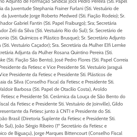
io Adjunto de Formação Sindical Jocil Pedro Pereira (Sti. Papel
 da Juventude Stephania Frainer Furlani (Sti. Vestuário de
to da Juventude Jorge Roberto Medwed (Sti. Fiação Rodeio); Sr.
ador Gabriel Fantin (Sti. Papel Fraiburgo); Sra; Secretária
r Zeli da Silva (Sti. Vestuário Rio do Sul); Sr. Secretário de
io (Sti. Químicos e Plástico Brusque); Sr. Secretário Adjunto
(Sti. Vestuário Caçador); Sra. Secretária da Mulher Elfi Lemke
ecretária Adjunta da Mulher Rosana Quintino Pereira (Sti.
 (Sti. Fiação São Bento), José Pedro Flores (Sti. Papel Correia
Presidente da Fetiesc e Vice Presidente Sti. Vestuário Jaraguá
Vice Presidente da Fetiesc e Presidente Sti. Plásticos de
ia da Silva (Conselho Fiscal da Fetiesc e Presidente Sti.
aldoir Barbosa (Sti. Papel de Otacílio Costa), Aroldo
 Fetiesc e Presidente Sti. Cerâmica da Louça de São Bento do
cal da Fetiesc e Presidente Sti. Vestuário de Joinville), Gildo
sentante da Fetiesc junto à CNTI e Presidente do Sti.
oão Brasil (Diretoria Suplente da Fetiesc e Presidente Sti.
 Sul), João Sérgio Ribeiro (1º Secretário da Fetiesc e
mico de Biguaçu), Jorge Marques Bittencourt (Conselho Fiscal