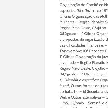
Organização do Comitê de Ne
específico: 25 e 26/março: 18º
Oficina Organização das Mulh
Mulheres – Região Planalto S
Região Meio Oeste, 08/julho –
05/agosto – 1ª Oficina Organ
e propostas de organização da
das dificuldades financeiras –
19/novembro: 10º Encontro Es
1ª Oficina Organização da Juv
Juventude – Região Planalto S
Região Meio Oeste, 07/julho –
04/agosto – 1ª Oficina Organ
a) Calendário específico: Org
fazer?, Outras formas de lut
do trabalho –
6) Secretaria 
Web e Outras alternativas – O
– MS, 05/maio – Seminário da