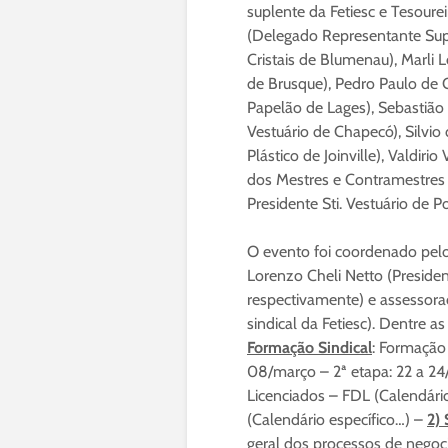
suplente da Fetiesc e Tesourei
(Delegado Representante Suple
Cristais de Blumenau), Marli L
de Brusque), Pedro Paulo de Ol
Papelão de Lages), Sebastião N
Vestuário de Chapecó), Silvio 
Plástico de Joinville), Valdiri
dos Mestres e Contramestres 
Presidente Sti. Vestuário de 
O evento foi coordenado pelo
Lorenzo Cheli Netto (President
respectivamente) e assessora
sindical da Fetiesc). Dentre 
Formação Sindical
: Formação 
08/março – 2ª etapa: 22 a 24/
Licenciados – FDL (Calendári
(Calendário específico…) –
2) 
geral dos processos de negocia