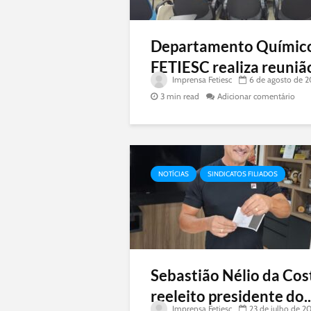
Departamento Químic
FETIESC realiza reunião
Imprensa Fetiesc
6 de agosto de 
3 min read
Adicionar comentário
NOTÍCIAS
SINDICATOS FILIADOS
Sebastião Nélio da Cos
reeleito presidente do..
Imprensa Fetiesc
23 de julho de 2