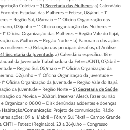
gociação Coletiva –
3) Secretaria das Mulheres
: a) Calendário
 Encontro Estadual das Mulheres – Fetiesc, 08/abril – 1ª
eres – Região Sul, 06/maio – 1ª Oficina Organização das
errano, 03/junho – 1ª Oficina organização das Mulheres –
 1ª Oficina Organização das Mulheres – Região Vale do Itajaí,
ização das Mulheres – Região Norte – b) Panorama das ações
s mulheres – c) Relação dos principais desafios, d) Análise
4) Secretaria da Juventude
: a) Calendário específico: 18 e
tadual da Juventude Trabalhadora da Fetiesc/CNTI, 07/abril –
entude – Região Sul, 05/maio – 1ª Oficina Organização da
errano, 02/junho – 1ª Oficina Organização da Juventude –
 1ª Oficina Organização da Juventude – Região Vale do Itajaí,
ização da Juventude – Região Norte –
5) Secretaria de Saúde
:
anização do Movida – 28/abril (reservar Alesc), Fazer ou não
as e Organizar o 0800 – Disk denúncias acidentes e doenças
de Habitação/Comunicação
: Projeto de comunicação, Rádio
utras ações: 09 a 11/ abril – Fórum Sul Têxtil – Campo Grande
 CNTI – Fetiesc (Reginaldo), 23 a 26/julho – Congresso