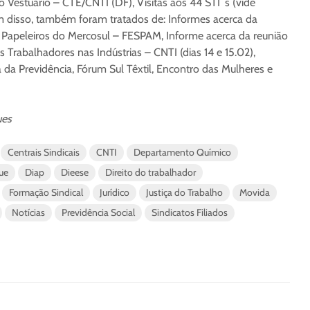
 Vestuário – CTE/CNTI (DF), Visitas aos 44 STI´s (vide
m disso, também foram tratados de: Informes acerca da
Papeleiros do Mercosul – FESPAM, Informe acerca da reunião
Trabalhadores nas Indústrias – CNTI (dias 14 e 15.02),
da Previdência, Fórum Sul Têxtil, Encontro das Mulheres e
ues
Centrais Sindicais
CNTI
Departamento Químico
ue
Diap
Dieese
Direito do trabalhador
Formação Sindical
Jurídico
Justiça do Trabalho
Movida
Notícias
Previdência Social
Sindicatos Filiados