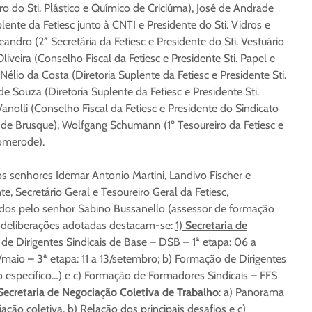
ro do Sti. Plástico e Químico de Criciúma), José de Andrade
nte da Fetiesc junto à CNTI e Presidente do Sti. Vidros e
eandro (2ª Secretária da Fetiesc e Presidente do Sti. Vestuário
iveira (Conselho Fiscal da Fetiesc e Presidente Sti. Papel e
élio da Costa (Diretoria Suplente da Fetiesc e Presidente Sti.
de Souza (Diretoria Suplente da Fetiesc e Presidente Sti.
o Vanolli (Conselho Fiscal da Fetiesc e Presidente do Sindicato
de Brusque), Wolfgang Schumann (1º Tesoureiro da Fetiesc e
Pomerode).
s senhores Idemar Antonio Martini, Landivo Fischer e
e, Secretário Geral e Tesoureiro Geral da Fetiesc,
dos pelo senhor Sabino Bussanello (assessor de formação
as deliberações adotadas destacam-se:
1)
Secretaria de
de Dirigentes Sindicais de Base – DSB – 1ª etapa: 06 a
maio – 3ª etapa: 11 a 13/setembro; b) Formação de Dirigentes
o específico…) e c) Formação de Formadores Sindicais – FFS
Secretaria de Negociação Coletiva de Trabalho
: a) Panorama
ção coletiva, b) Relação dos principais desafios e c)