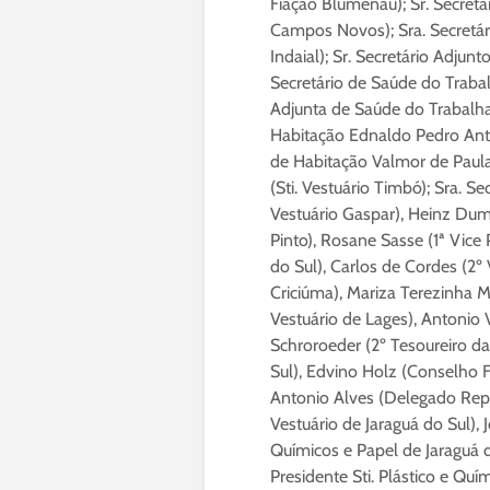
Fiação Blumenau); Sr. Secretár
Campos Novos); Sra. Secretária
Indaial); Sr. Secretário Adjun
Secretário de Saúde do Trabalh
Adjunta de Saúde do Trabalhado
Habitação Ednaldo Pedro Anton
de Habitação Valmor de Paula 
(Sti. Vestuário Timbó); Sra. S
Vestuário Gaspar), Heinz Dumke
Pinto), Rosane Sasse (1ª Vice 
do Sul), Carlos de Cordes (2º 
Criciúma), Mariza Terezinha Ma
Vestuário de Lages), Antonio V
Schroroeder (2º Tesoureiro da
Sul), Edvino Holz (Conselho Fis
Antonio Alves (Delegado Repre
Vestuário de Jaraguá do Sul), J
Químicos e Papel de Jaraguá do
Presidente Sti. Plástico e Quí