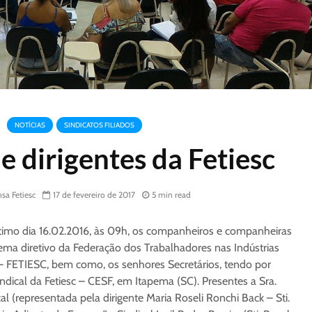
NOTÍCIAS
SINDICATOS FILIADOS
e dirigentes da Fetiesc
sa Fetiesc
17 de fevereiro de 2017
5 min read
imo dia 16.02.2016, às 09h, os companheiros e companheiras
tema diretivo da Federação dos Trabalhadores nas Indústrias
– FETIESC, bem como, os senhores Secretários, tendo por
ndical da Fetiesc – CESF, em Itapema (SC). Presentes a Sra.
al (representada pela dirigente Maria Roseli Ronchi Back – Sti.