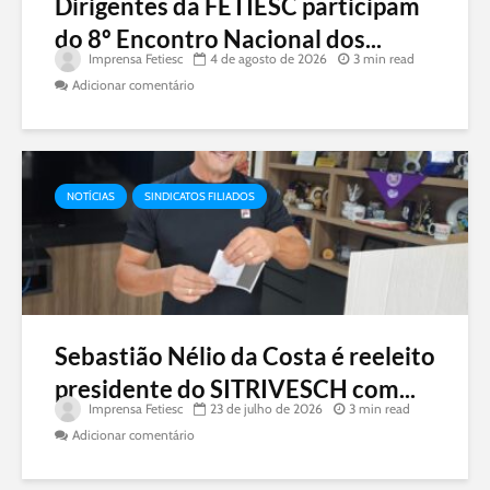
Dirigentes da FETIESC participam
do 8º Encontro Nacional dos...
Imprensa Fetiesc
4 de agosto de 2026
3 min read
Adicionar comentário
NOTÍCIAS
SINDICATOS FILIADOS
Sebastião Nélio da Costa é reeleito
presidente do SITRIVESCH com...
Imprensa Fetiesc
23 de julho de 2026
3 min read
Adicionar comentário