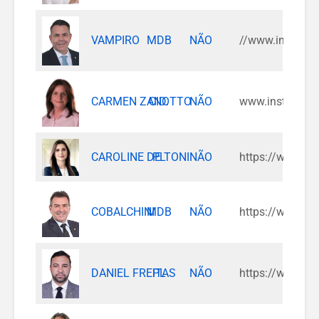
VAMPIRO
MDB
NÃO
//www.instagra
CARMEN ZANOTTO
CID.
NÃO
www.instagram
CAROLINE DE TONI
PL
NÃO
https://www.in
COBALCHINI
MDB
NÃO
https://www.in
DANIEL FREITAS
PL
NÃO
https://www.in