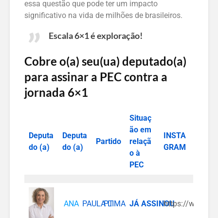
essa questão que pode ter um impacto
significativo na vida de milhões de brasileiros.
Escala 6×1 é exploração!
Cobre o(a) seu(ua) deputado(a)
para assinar a PEC contra a
jornada 6×1
Situaç
ão em
Deputa
Deputa
INSTA
Partido
relaçã
do (a)
do (a)
GRAM
o à
PEC
ANA
PAULA LIMA
PT
JÁ ASSINOU
https://www.in