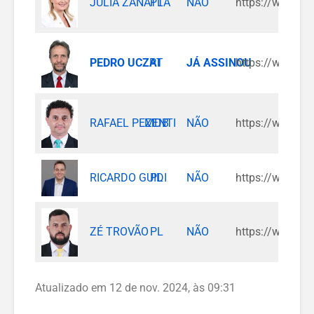
JULIA ZANATTA
PL
NÃO
https://www.in
PEDRO UCZAI
PT
JÁ ASSINOU
https://www.in
RAFAEL PEZENTI
MDB
NÃO
https://www.in
RICARDO GUIDI
PL
NÃO
https://www.in
ZÉ TROVÃO
PL
NÃO
https://www.in
Atualizado em 12 de nov. 2024, às 09:31