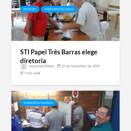
NOTÍCIAS
SINDICATOS FILIADOS
STI Papel Três Barras elege
diretoria
Imprensa Fetiesc
27 de novembro de 2015
1 min read
SINDICATOS FILIADOS