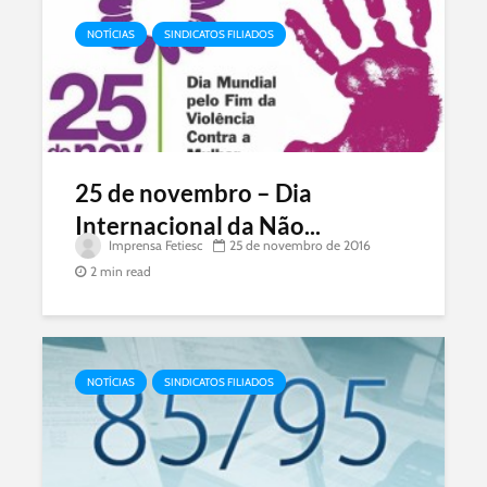
.
.
NOTÍCIAS
SINDICATOS FILIADOS
25 de novembro – Dia
Internacional da Não...
Imprensa Fetiesc
25 de novembro de 2016
2 min read
NOTÍCIAS
SINDICATOS FILIADOS