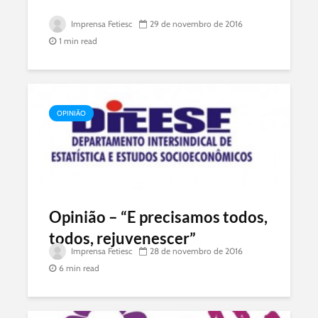
a
C
a
Imprensa Fetiesc
29 de novembro de 2016
h
1 min read
s
a
p
p
r
e
o
OPINIÃO
p
o
s
t
Opinião – “E precisamos todos,
a
todos, rejuvenescer”
s
Imprensa Fetiesc
28 de novembro de 2016
d
6 min read
e
.