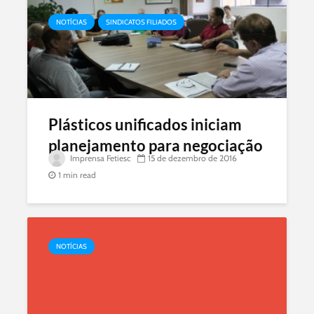
NOTÍCIAS
SINDICATOS FILIADOS
Plásticos unificados iniciam
planejamento para negociação
Imprensa Fetiesc
15 de dezembro de 2016
1 min read
.
NOTÍCIAS
.
.